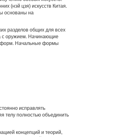
их (нэй цзя) искусств Китая.
ды основаны на
их разделов общих для всех
та с оружием. Начинающие
ых форм. Начальные формы
остоянно исправлять
яя телу полностью объединить
трацией концепций и теорий,