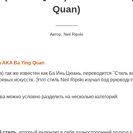
Quan)
Автор: Neil Ripski
an AKA Ba Ying Quan
) так же известен как Ба Инь Цюань, переводится "Стиль в
евых искусств. Этот стиль Neil Ripski изучал под руководс
ва можно условно разделить на несколько категорий:
 стиль
, который включает в себя разносторонний подход к