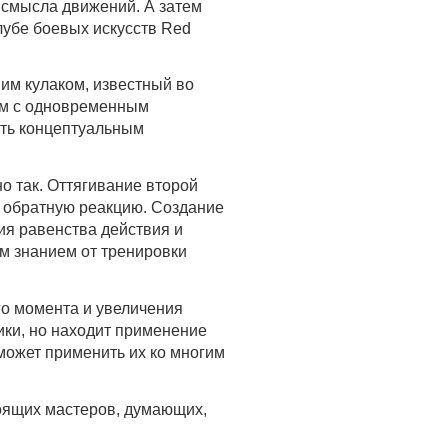
смысла движений. А затем
лубе боевых искусств Red
ним кулаком, известный во
аком с одновременным
вать концептуальным
о так. Оттягивание второй
ь обратную реакцию. Создание
ия равенства действия и
им знанием от тренировки
его момента и увеличения
ики, но находит применение
 может применить их ко многим
стоящих мастеров, думающих,