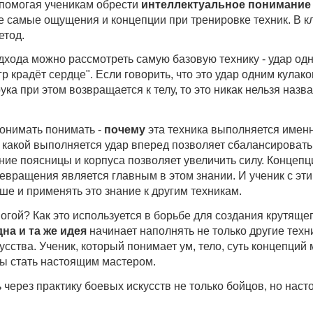
 помогая ученикам обрести
интеллектуальное понимание
же самые ощущения и концепции при тренировке техник. В к
етод.
дхода можно рассмотреть самую базовую технику - удар од
игр крадёт сердце". Если говорить, что это удар одним кул
ука при этом возвращается к телу, то это никак нельзя наз
онимать понимать -
почему
эта техника выполняется именн
 с какой выполняется удар вперед позволяет сбалансироват
ние поясницы и корпуса позволяет увеличить силу. Концепц
ревращения является главным в этом знании. И ученик с эт
ше и применять это знание к другим техникам.
ногой? Как это используется в борьбе для создания крутящ
на и та же идея
начинает наполнять не только другие техн
кусства. Ученик, который понимает ум, тело, суть концепций
ы стать настоящим мастером.
ь через практику боевых искусств не только бойцов, но на