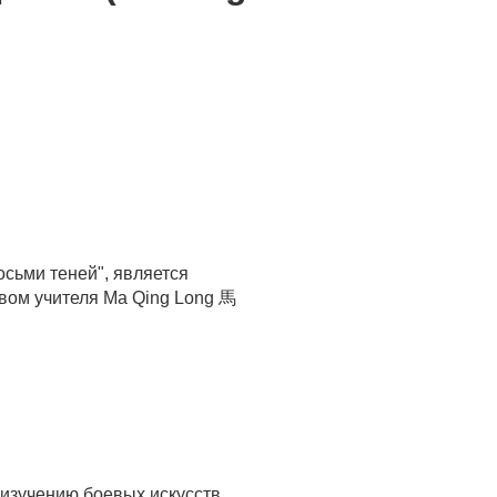
осьми теней", является
твом учителя Ma Qing Long 馬
 изучению боевых искусств.