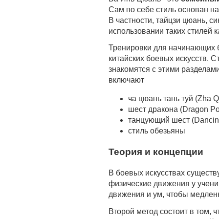
Сам по себе стиль основан на
В частности, тайцзи цюань, с
использовании таких стилей ка
Тренировки для начинающих б
китайских боевых искусств. 
знакомятся с этими разделам
включают
ча цюань тань туй (Zha Q
шест дракона (Dragon Po
танцующий шест (Dancing
стиль обезьяны
Теория и концепции
В боевых искусствах существу
физические движения у учени
движения и ум, чтобы медленн
Второй метод состоит в том, ч