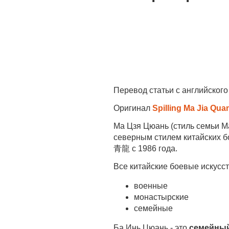
Перевод статьи с английского
Оригинал
Spilling Ma Jia Qu
Ма Цзя Цюань (стиль семьи Ма
северным стилем китайских бо
青龍 с 1986 года.
Все китайские боевые искусст
военные
монастырские
семейные
Ба Инь Цюань - это
семейный