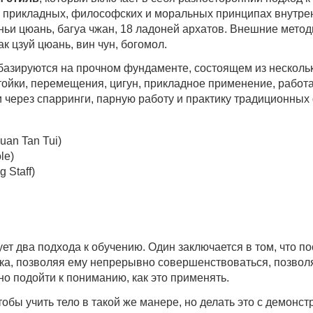
 прикладных, философских и моральных принципах внутренн
иньи цюань, багуа чжан, 18 ладоней архатов. Внешние мето
к цзуй цюань, вин чун, богомол.
азируются на прочном фундаменте, состоящем из нескольк
Стойки, перемещения, цигун, прикладное применение, рабо
и через спарринги, парную работу и практику традиционн
uan Tan Tui)
le)
 Staff)
ет два подхода к обучению. Один заключается в том, что п
ка, позволяя ему непрерывно совершенствоваться, позвол
о подойти к пониманию, как это применять.
тобы учить тело в такой же манере, но делать это с демонс